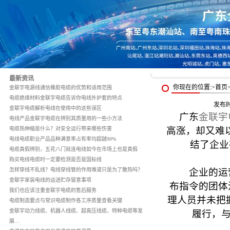
最新资讯
你现在的位置:>首
金联宇电源线通信橡胶电缆的优势和适用范围
电缆绝缘材料金联宇电缆告诉你电线外护套的特点
发布
金联宇电缆解析电线在使用中的这些误区
广东
金联宇
电线产品金联宇电缆在辨别其质量用的一些小方法
高涨，却又难以
电缆热伸缩是什么？对安全运行带来哪些伤害
电线电缆职业产品品种满意率占有率均超越90%
结了企业
电缆真假辨别，五花八门就连电线如今在市场上也是真假
购买电线电缆时一定要检测是否是国标线
怎样穿线不乱线？电线穿线管的作用难道只是为了散热吗？
企业的运营
金联宇家装电线的运送贮存留意事项
布指令的团体
我们也应该注重金联宇电缆的售后服务
理人员并未把
电缆制造要点与常识电缆制作各工序质量查看关键
金联宇动力线缆、机器人线缆、超高压线缆、特种电缆等发
履行，与
展…