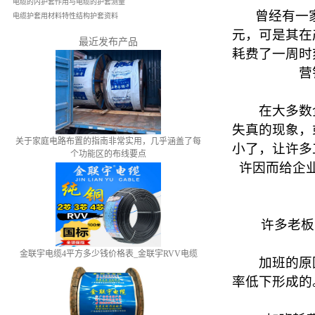
电缆的内护套作用与电缆的护套测量
曾经有一家企
电缆护套用材料特性结构护套资料
元，可是其在
最近发布产品
耗费了一周时
营
在大多数企
失真的现象，
关于家庭电路布置的指南非常实用，几乎涵盖了每
小了，让许多
个功能区的布线要点
许因而给企
许多老板总以
金联宇电缆4平方多少钱价格表_金联宇RVV电缆
加班的原因
率低下形成的