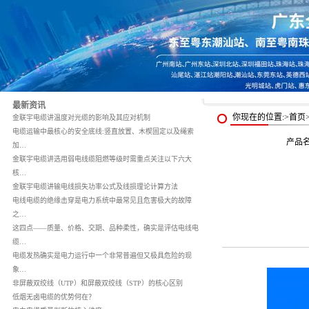
最新资讯
你现在的位置:>首页
金联宇电缆讲温度对光缆的影响及其应对机制
电缆运输中最核心的安全底线:竖直放置、木楔固定以及绳索
产品
加…
金联宇电缆讲选用弱电线缆阻燃等级时需重点关注以下六大
核…
金联宇电缆讲输电线损失功率公式及线损理论计算方法
电线电缆的绝缘击穿是电力系统中最常见且危害极大的故障
之…
这四点——质量、价格、交期、品种柔性，确实是评估电线电
缆…
电缆发热确实是电力运行中一个非常普遍但又极具危险的现
象…
非屏蔽双绞线（UTP）和屏蔽双绞线（STP）的核心区别
低烟无卤电缆的优势何在？