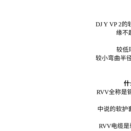
DJ Y VP
缘不
较低
较小弯曲半
什
RVV全称
中说的软护
RVV电缆