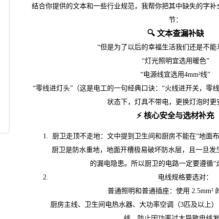
结合你提供的文本和一些行业规范，我帮你把其中缺失的字补
节：
🔍 文本查漏补缺
“但是为了以后的幸福生活我们还是不能
“灯光照明宜选用暖色”
“电源线宜选用4mm²线”
“零线进灯头”（这是电工的一句经典口诀：“火线进开关，零
状态下，灯具不带电，更换灯泡时更
⚡️ 核心安全与选材补充
厨卫走顶不走地：文中提到卫生间和厨房不能在“地面布
厨卫是防水重地，地面开槽极易破坏防水层，且一旦发
的漏电隐患。所以厨卫的电路一定要遵循“
电线规格要选对：
普通照明和普通插座：使用 2.5mm²
厨房主线、卫生间电热水器、大功率空调（3匹及以上）：必须
线，防止因功率过大导致电线