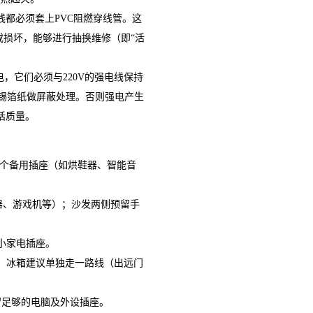
都必须套上PVC阻燃穿线管。这
损坏，能够进行抽换维修（即“活
，它们必须与220V的强电线保持
裹锡箔纸做屏蔽处理。否则强电产生
话质量。
2个备用插座（如烘鞋器、智能音
器、游戏机等）；沙发两侧预留手
小家电插座。
；冰箱建议单独走一路线（出远门
。
留足够的电脑及外设插座。