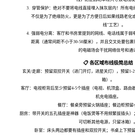
穿管保护：绝对不要将电线直接埋入抹灰层内！所有电线
不仅是为了绝缘防火，更是为了方便日后如果线路老化或
线”工艺）。
强弱电分离：客厅和书房里提到的网线、电话线属于弱电
距离（通常间距不小于30-50厘米），并且交叉处要包
的电磁场会干扰网络信号和通
📋 各区域布线极简总结
玄关/走廊：预留双控开关（进门开灯，进屋关灯），预留1-
箱）。
客厅：电视柜背后至少预留4-5个插座（电视、机顶盒、路由
机充电插座。
餐厅：餐桌旁预留火锅插座；餐边柜预留
厨房：带开关的五孔插座是神器（电饭煲等不用频繁拔插头）
可切断其他电源，只留冰箱）
卧室：床头两边都要有插座和双控开关；书桌上下预