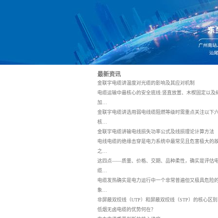
最新资讯
金联宇电缆讲温度对光缆的影响及其应对机制
电缆运输中最核心的安全底线:竖直放置、木楔固定以及
加…
金联宇电缆讲选用弱电线缆阻燃等级时需重点关注以下
核…
金联宇电缆讲输电线损失功率公式及线损理论计算方法
电线电缆的绝缘击穿是电力系统中最常见且危害极大的
之…
这四点——质量、价格、交期、品种柔性，确实是评估
缆…
电缆发热确实是电力运行中一个非常普遍但又极具危险
象…
非屏蔽双绞线（UTP）和屏蔽双绞线（STP）的核心区别
低烟无卤电缆的优势何在？