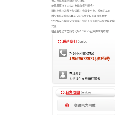
电力电缆质量判断的核心维度
绝缘层厚度不合格对电线有哪些影响？
阻燃电缆标准及等级详解：构建安全电力系统的基石
耐火型电力电缆NH-YJV3×35检查标准及价格参考
WDZB-YJY电缆全面解读：铜芯无卤低烟B级阻燃电力
安全…
铝合金电缆工艺防老化吗？YJLHV型故障率高不高？
7×24小时服务热线
19866678971(李经理)
在线预订
为您提供在线预订服务
交联电力电缆