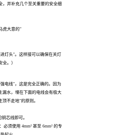
全，并补充几个至关重要的安全细
马虎大意的”
线进灯头”。这样接可以确保在关灯
安全。）
强电线”，这是完全正确的。因为
生漏水，埋在下面的电线会有极大
走顶不走地”的原则。
 的铜芯线即可。
使用 4mm² 甚至 6mm² 的专
发热起火。