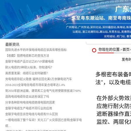
最新资讯
你现在的位置:>首
国际先进水平的环保电线电缆应该具有哪些指标
【收藏】阻燃电缆断芯的查找方法
发布
金联宇电缆产品日记之RVVP屏蔽电缆
耐火电缆的3种耐火标准，你知道吗？
多根密布装备
高质量发展：线缆行业如何破题？
充电电缆存起火隐患 福特召回北美5万余辆电动汽车
法"，以及电
2018-2023全球电信电缆市场年复合增率达5.4%
到2050年欧洲运输、建筑和工业电气化将使碳排放减少60%
选购电线电缆你走出这些误区了吗
在外部火势效
分享各种影响电线电缆绝缘电阻的因素
应施行耐火防
金联宇电缆生产电缆不同行业的应用
遮断器操作直
金联宇电缆告诉您电线与电缆有什么区别
一根电线毁了整个车间！天元工厂火灾原因已查明|金联宇电
监控、两层化
缆…